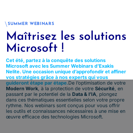
SUMMER WEBINARS
Maîtrisez les solutions
Microsoft !
Cet été, partez à la conquête des solutions
Microsoft avec les Summer Webinars d’Exakis
Nelite. Une occasion unique d’approfondir et affiner
vos stratégies grâce à nos experts qui vous
guideront étape par étape.
De l’optimisation de votre
Modern Work
, à la protection de votre
Sécurité
, en
passant par le potentiel de la
Data & l’IA
, plongez
dans ces thématiques essentielles selon votre propre
rythme. Nos webinars sont conçus pour vous offrir
les outils et connaissances nécessaires à une mise en
œuvre efficace des technologies Microsoft.