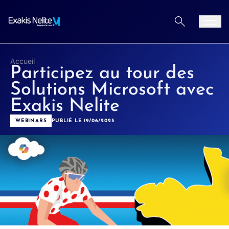
Aller au contenu
Men
Accueil
Participez au tour des
Solutions Microsoft avec
Exakis Nelite
WEBINARS
PUBLIÉ LE 19/06/2025