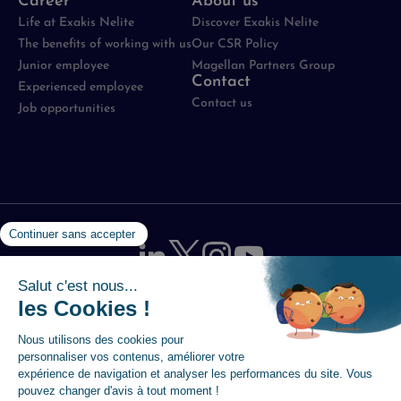
Career
About us
Life at Exakis Nelite
Discover Exakis Nelite
The benefits of working with us
Our CSR Policy
Junior employee
Magellan Partners Group
Contact
Experienced employee
Contact us
Job opportunities
Mentions légales
-
Politique de protection des données
-
Utilisation des cookies
-
Plan du site
-
Accessibilité :
partiellement conforme
© 2026 Magellan