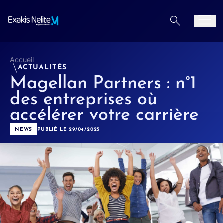
Aller au contenu
Men
Accueil
ACTUALITÉS
Magellan Partners : n°1
des entreprises où
accélérer votre carrière
NEWS
PUBLIÉ LE 29/04/2025