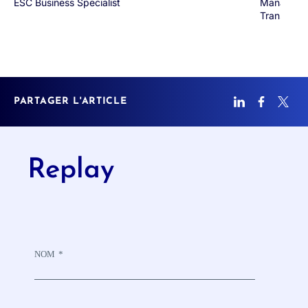
ESC Business Specialist
Manager – 
Transforma
PARTAGER L'ARTICLE
Replay