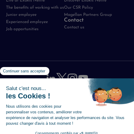
Life at Exakis Nelite
Discover Exakis Nelite
The benefits of working with us
Our CSR Policy
Junior employee
Magellan Partners Group
Contact
Experienced employee
Contact us
Job opportunities
Mentions légales
-
Politique de protection des données
-
Utilisation des cookies
-
Plan du site
-
Accessibilité :
partiellement conforme
© 2026 Magellan