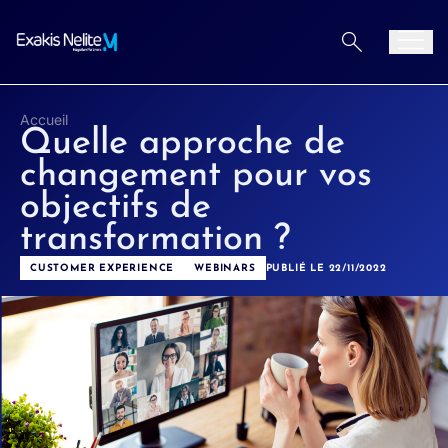
Aller au contenu
Men
Accueil
Quelle approche de
changement pour vos
objectifs de
transformation ?
CUSTOMER EXPERIENCE
WEBINARS
PUBLIÉ LE 22/11/2022