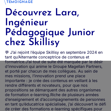
TEMOIGNAGE
Découvrez Lara,
Ingénieur
Pédagogique Junior
chez Skillisy
💬 J’ai rejoint l’équipe Skillisy en septembre 2024 en
tant qu’Alternante conceptrice de contenus et
formatrice.J’ai tout de suite été marquée par le désir
d’innovation qui anime le Groupe Magellan Partners,
et porté par chacun de mes collègues. Au sein de
mes missions, l’innovation prend une place
importante : je crée des contenus en veillant à les
rendre différents et novateurs, pour que nos
propositions se démarquent des autres organismes
de formation e-learning.Riche de plusieurs années
d’enseignement et d’accompagnements de personnes
en tant qu’éducatrice spécialisée, j’ai découvert le défi
de créer des formations e-learning spécifiques pour