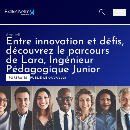
Aller au contenu
Men
Accueil
Entre innovation et défis,
découvrez le parcours
de Lara, Ingénieur
Pédagogique Junior
PORTRAITS
PUBLIÉ LE 09/07/2025