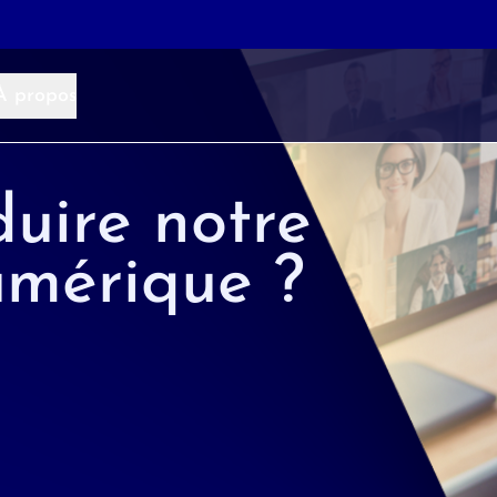
À propos
uire notre
umérique ?