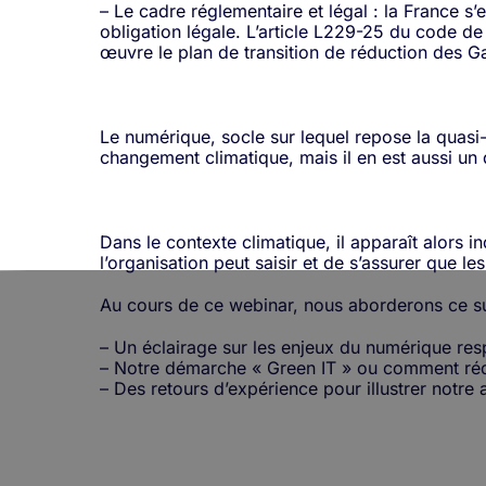
– Le cadre réglementaire et légal : la France 
obligation légale. L’article L229-25 du code d
œuvre le plan de transition de réduction des Ga
Le numérique, socle sur lequel repose la quasi-
changement climatique, mais il en est aussi un 
Dans le contexte climatique, il apparaît alors 
l’organisation peut saisir et de s’assurer que 
Au cours de ce webinar, nous aborderons ce suje
– Un éclairage sur les enjeux du numérique re
– Notre démarche « Green IT » ou comment réd
– Des retours d’expérience pour illustrer notre