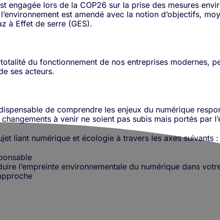
s’est engagée lors de la COP26 sur la prise des mesures env
e l’environnement est amendé avec la notion d’objectifs, mo
z à Effet de serre (GES).
totalité du fonctionnement de nos entreprises modernes, peut
de ses acteurs.
indispensable de comprendre les enjeux du numérique respons
les changements à venir ne soient pas subis mais portés par 
t liant numérique et écologie à travers les axes suivants :
sponsable
uire l’empreinte environnementale du numérique dans votre
 approche