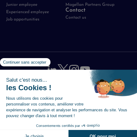
Junior employee
Magellan Partners Group
Contact
Experienced employee
Contact us
Job opportunities
Mentions légales
-
Politique de protection des données
-
Utilisation des cookies
-
Plan du site
-
Accessibilité :
partiellement conforme
© 2026 Magellan
Je suis intéressé