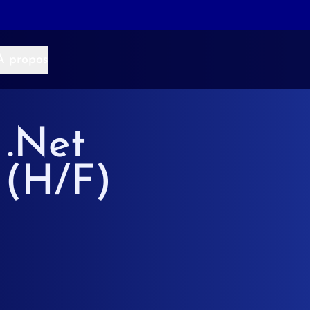
À propos
 .Net
 (H/F)