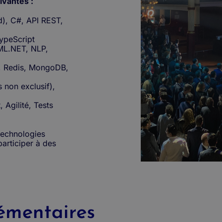
ivantes :
), C#, API REST,
TypeScript
ML.NET, NLP,
 Redis, MongoDB,
 non exclusif),
 Agilité, Tests
technologies
participer à des
émentaires