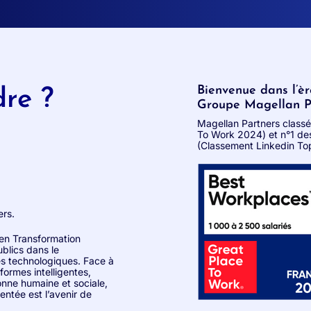
Bienvenue dans l’è
dre ?
Groupe Magellan Pa
Magellan Partners class
To Work 2024) et n°1 des 
(Classement Linkedin T
ers.
en Transformation
blics dans le
es technologiques. Face à
formes intelligentes,
onne humaine et sociale,
tée est l’avenir de