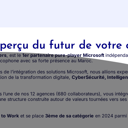
perçu du futur de votre 
ers
, est le
1er partenaire pure-player Microsoft
indépendan
ancophone avec sa forte présence au Maroc.
de l’intégration des solutions Microsoft, nous allions expe
on de la transformation digitale,
CyberSécurité, Intelligenc
s l’une de nos 12 agences (680 collaborateurs), vous intég
une structure construite autour de valeurs tournées vers ses c
e to Work
et se place
3ème de sa catégorie
en 2024 parmi le