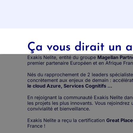
Ça vous dirait un a
Exakis Nelite, entité du groupe
Magellan Partn
premier partenaire Européen et en Afrique Fr
Nés du rapprochement de 2 leaders spécialistes 
concrètement aux enjeux de demain : accélérati
le cloud Azure, Services Cognitifs …
En rejoignant la communauté Exakis Nelite dan
les projets les plus innovants. Vous rejoindrez 
convivialité et bienveillance.
Exakis Nelite a reçu la certification
Great Plac
France !