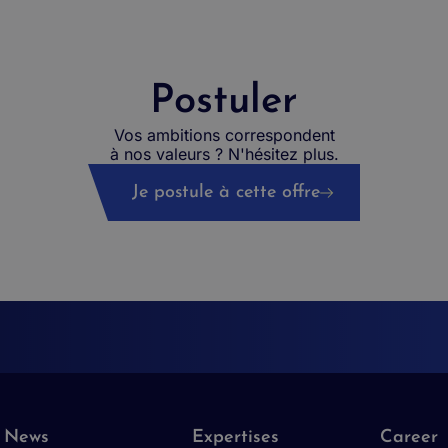
Postuler
Vos ambitions correspondent
à nos valeurs ? N'hésitez plus.
Je postule à cette offre
News
Expertises
Career