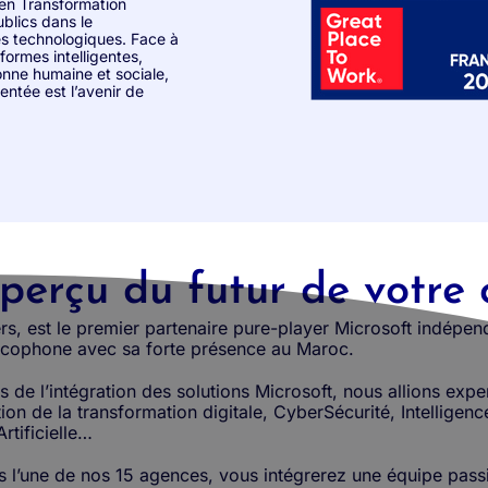
en Transformation
blics dans le
es technologiques. Face à
formes intelligentes,
onne humaine et sociale,
tée est l’avenir de
perçu du futur de votre 
rs, est le premier partenaire pure-player Microsoft indépen
ancophone avec sa forte présence au Maroc.
de l’intégration des solutions Microsoft, nous allions expe
 de la transformation digitale, CyberSécurité, Intelligence A
rtificielle…
 l’une de nos 15 agences, vous intégrerez une équipe passi