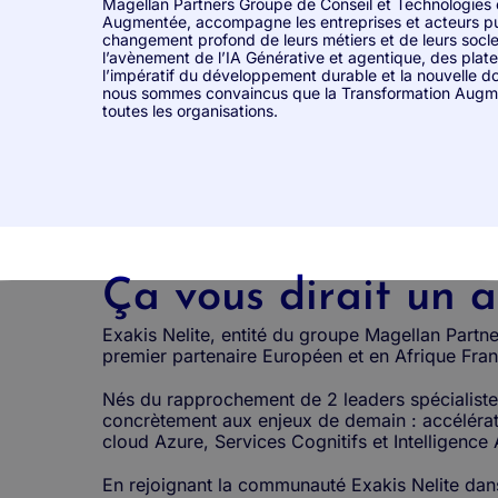
Magellan Partners Groupe de Conseil et Technologies 
Augmentée, accompagne les entreprises et acteurs pu
changement profond de leurs métiers et de leurs socl
l’avènement de l’IA Générative et agentique, des plate
l’impératif du développement durable et la nouvelle d
nous sommes convaincus que la Transformation Augmen
toutes les organisations.
Ça vous dirait un a
Exakis Nelite, entité du groupe Magellan Partne
premier partenaire Européen et en Afrique Fr
Nés du rapprochement de 2 leaders spécialistes 
concrètement aux enjeux de demain : accélération
cloud Azure, Services Cognitifs et Intelligence A
En rejoignant la communauté Exakis Nelite dans