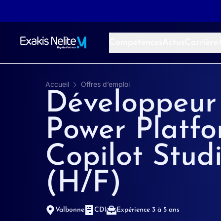
Aller au contenu
Compétences
Actus
Carrière
Accueil
Offres d’emploi
Développeur
Power Platfo
Copilot Stud
(H/F)
Valbonne
CDI
Expérience 3 à 5 ans