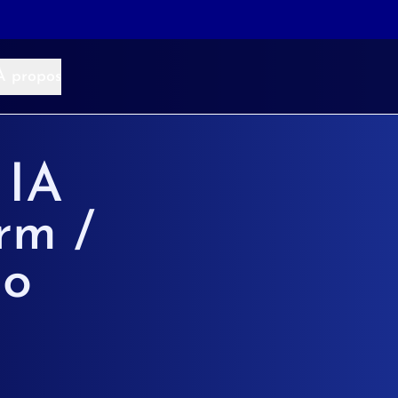
À propos
 IA
rm /
io