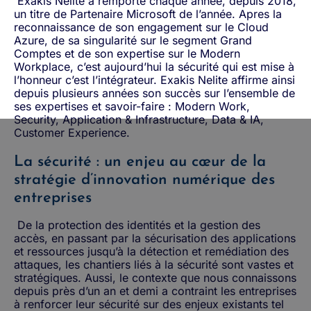
Exakis Nelite a remporté chaque année, depuis 2018,
un titre de Partenaire Microsoft de l’année. Apres la
reconnaissance de son engagement sur le Cloud
Azure, de sa singularité sur le segment Grand
Comptes et de son expertise sur le Modern
Workplace, c’est aujourd’hui la sécurité qui est mise à
l’honneur c’est l’intégrateur. Exakis Nelite affirme ainsi
depuis plusieurs années son succès sur l’ensemble de
ses expertises et savoir-faire : Modern Work,
Security, Application & Infrastructure, Data & IA,
Customer Experience.
La sécurité : un enjeu au cœur de la
stratégie d’innovation numérique des
entreprises
De la protection des identités et la gestion des
accès, en passant par la sécurisation des applications
et ressources jusqu’à la détection et remédiation des
attaques, les chantiers liés à la sécurité sont vastes et
stratégiques. Aussi, le contexte que nous connaissons
depuis près d’un an et demi a contraint les entreprises
à renforcer leur sécurité sur des enjeux existants tel