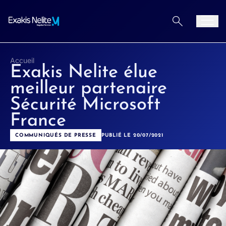
Aller au contenu
Men
Accueil
Exakis Nelite élue
meilleur partenaire
Sécurité Microsoft
France
COMMUNIQUÉS DE PRESSE
PUBLIÉ LE 20/07/2021