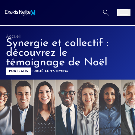
Aller au contenu
Men
Accueil
Synergie et collectif :
découvrez le
témoignage de Noël
PORTRAITS
PUBLIÉ LE 27/01/2026