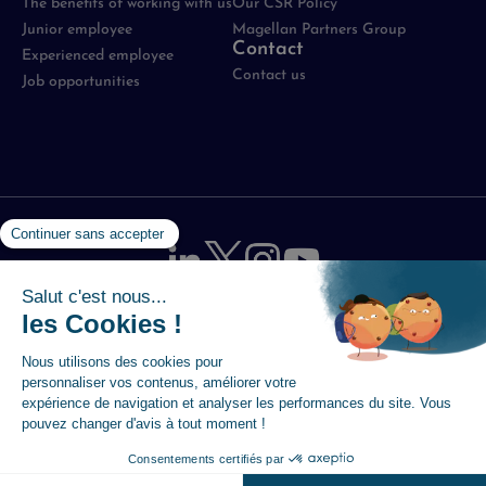
The benefits of working with us
Our CSR Policy
Junior employee
Magellan Partners Group
Contact
Experienced employee
Contact us
Job opportunities
Mentions légales
-
Politique de protection des données
-
Utilisation des cookies
-
Plan du site
-
Accessibilité :
partiellement conforme
© 2026 Magellan