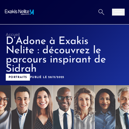
Aller au contenu
Men
Accueil
D’Adone à Exakis
Nelite : découvrez le
parcours inspirant de
Sidrah
PORTRAITS
PUBLIÉ LE 28/11/2025