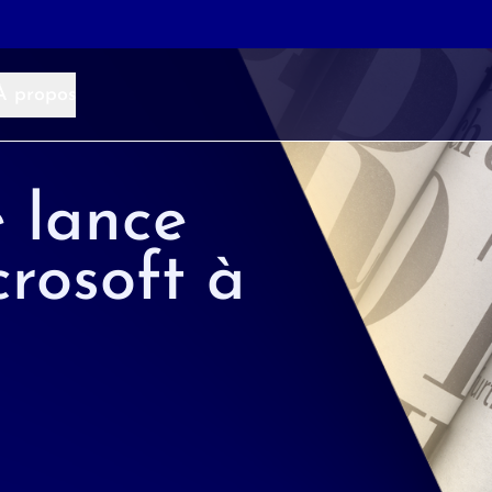
À propos
e lance
crosoft à