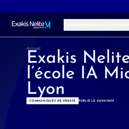
Aller au contenu
Compétences
Actus
Carrière
Accueil
Exakis Nelit
l’école IA Mi
Lyon
COMMUNIQUÉS DE PRESSE
PUBLIÉ LE 20/02/2019