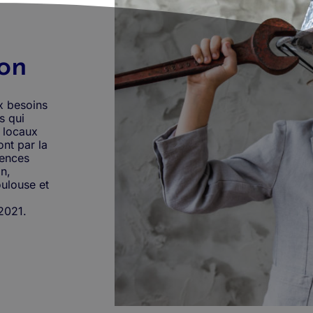
ion
x besoins
s qui
s locaux
ont par la
gences
on,
ulouse et
2021.